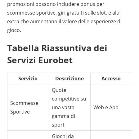
promozioni possono includere bonus per
scommesse sportive, giri gratuiti sulle slot, e altri
extra che aumentano il valore delle esperienze di
gioco.
Tabella Riassuntiva dei
Servizi Eurobet
Servizio
Descrizione
Accesso
Quote
competitive su
Scommesse
una vasta
Web e App
Sportive
gamma di
sport
Giochi da