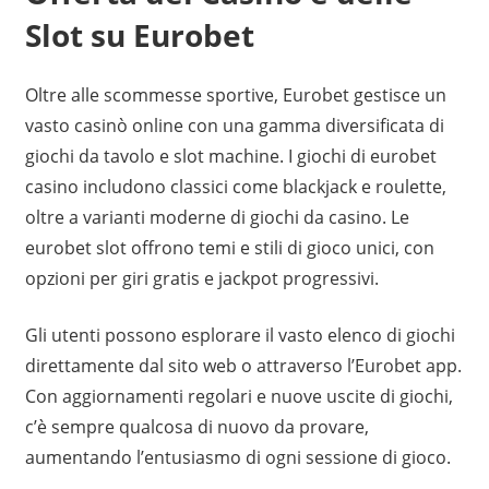
Slot su Eurobet
Oltre alle scommesse sportive, Eurobet gestisce un
vasto casinò online con una gamma diversificata di
giochi da tavolo e slot machine. I giochi di eurobet
casino includono classici come blackjack e roulette,
oltre a varianti moderne di giochi da casino. Le
eurobet slot offrono temi e stili di gioco unici, con
opzioni per giri gratis e jackpot progressivi.
Gli utenti possono esplorare il vasto elenco di giochi
direttamente dal sito web o attraverso l’Eurobet app.
Con aggiornamenti regolari e nuove uscite di giochi,
c’è sempre qualcosa di nuovo da provare,
aumentando l’entusiasmo di ogni sessione di gioco.