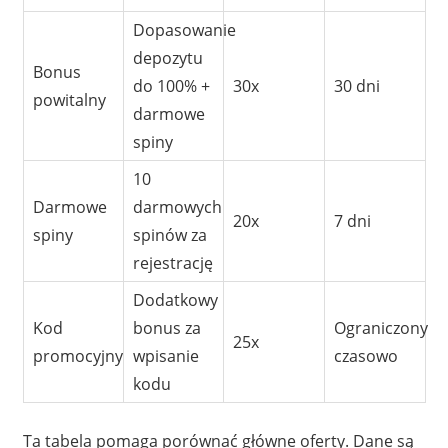
Dopasowanie
depozytu
Bonus
do 100% +
30x
30 dni
powitalny
darmowe
spiny
10
Darmowe
darmowych
20x
7 dni
spiny
spinów za
rejestrację
Dodatkowy
Kod
bonus za
Ograniczony
25x
promocyjny
wpisanie
czasowo
kodu
Ta tabela pomaga porównać główne oferty. Dane są