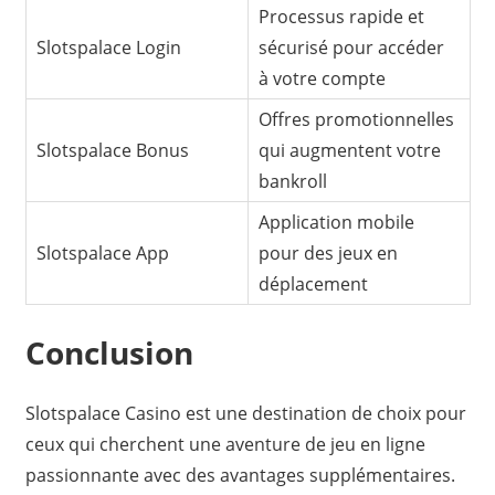
Processus rapide et
Slotspalace Login
sécurisé pour accéder
à votre compte
Offres promotionnelles
Slotspalace Bonus
qui augmentent votre
bankroll
Application mobile
Slotspalace App
pour des jeux en
déplacement
Conclusion
Slotspalace Casino est une destination de choix pour
ceux qui cherchent une aventure de jeu en ligne
passionnante avec des avantages supplémentaires.