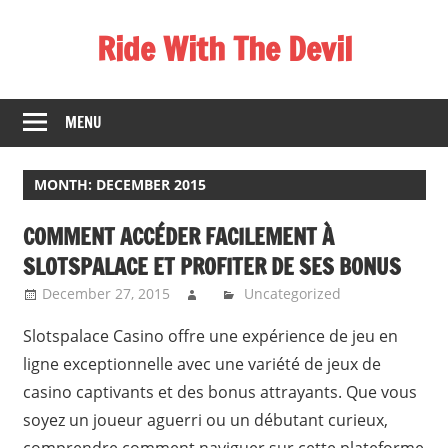
Skip
Ride With The Devil
to
content
Gaming
Communities
MENU
MONTH:
DECEMBER 2015
COMMENT ACCÉDER FACILEMENT À
SLOTSPALACE ET PROFITER DE SES BONUS
December 27, 2015
Uncategorized
Slotspalace Casino offre une expérience de jeu en
ligne exceptionnelle avec une variété de jeux de
casino captivants et des bonus attrayants. Que vous
soyez un joueur aguerri ou un débutant curieux,