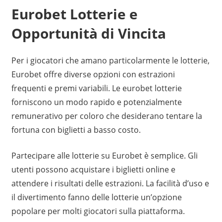
Eurobet Lotterie e
Opportunità di Vincita
Per i giocatori che amano particolarmente le lotterie,
Eurobet offre diverse opzioni con estrazioni
frequenti e premi variabili. Le eurobet lotterie
forniscono un modo rapido e potenzialmente
remunerativo per coloro che desiderano tentare la
fortuna con biglietti a basso costo.
Partecipare alle lotterie su Eurobet è semplice. Gli
utenti possono acquistare i biglietti online e
attendere i risultati delle estrazioni. La facilità d’uso e
il divertimento fanno delle lotterie un’opzione
popolare per molti giocatori sulla piattaforma.