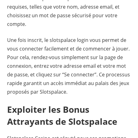
requises, telles que votre nom, adresse email, et
choisissez un mot de passe sécurisé pour votre
compte.
Une fois inscrit, le slotspalace login vous permet de
vous connecter facilement et de commencer à jouer.
Pour cela, rendez-vous simplement sur la page de
connexion, entrez votre adresse email et votre mot
de passe, et cliquez sur “Se connecter”. Ce processus
rapide garantit un accès immédiat au palais des jeux
proposés par Slotspalace.
Exploiter les Bonus
Attrayants de Slotspalace