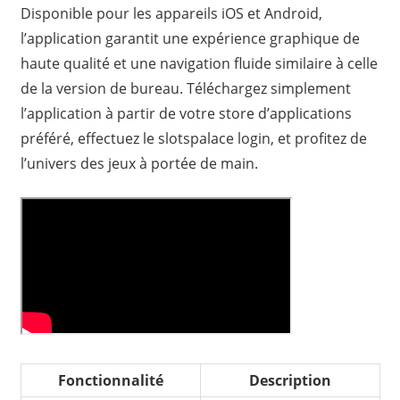
Disponible pour les appareils iOS et Android,
l’application garantit une expérience graphique de
haute qualité et une navigation fluide similaire à celle
de la version de bureau. Téléchargez simplement
l’application à partir de votre store d’applications
préféré, effectuez le slotspalace login, et profitez de
l’univers des jeux à portée de main.
Fonctionnalité
Description