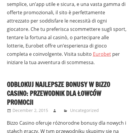
semplice, un’app utile e sicura, e una vasta gamma di
offerte promozionali, il sito è perfettamente
attrezzato per soddisfare le necessità di ogni
giocatore. Che tu preferisca scommettere sugli sport,
tentare la fortuna al casinò, o partecipare alle
lotterie, Eurobet offre un’esperienza di gioco
completa e coinvolgente. Visita subito
Eurobet
per
iniziare la tua avventura di scommessa.
ODBLOKUJ NAJLEPSZE BONUSY W BIZZO
CASINO: PRZEWODNIK DLA ŁOWCÓW
PROMOCJI
December 2, 2015
Uncategorized
Bizzo Casino oferuje różnorodne bonusy dla nowych i
stałych graczy. W tym przewodniku skupimy się na