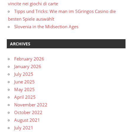
vincite nei giochi di carte
Tipps und Tricks: Wie man im 5Gringos Casino die
besten Spiele auswählt
Slovenia in the Midsection Ages
ARCHIVES
February 2026
January 2026
July 2025
June 2025
May 2025
April 2025
November 2022
October 2022
August 2021
July 2021