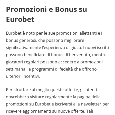
Promozioni e Bonus su
Eurobet
Eurobet è noto per le sue promozioni allettanti e i
bonus generosi, che possono migliorare
significativamente l’esperienza di gioco. I nuovi iscritti
possono beneficiare di bonus di benvenuto, mentre i
giocatori regolari possono accedere a promozioni
settimanali e programmi di fedeltà che offrono
ulteriori incentivi.
Per sfruttare al meglio queste offerte, gli utenti
dovrebbero visitare regolarmente la pagina delle
promozioni su Eurobet e iscriversi alla newsletter per
ricevere aggiornamenti su nuove offerte. Tali