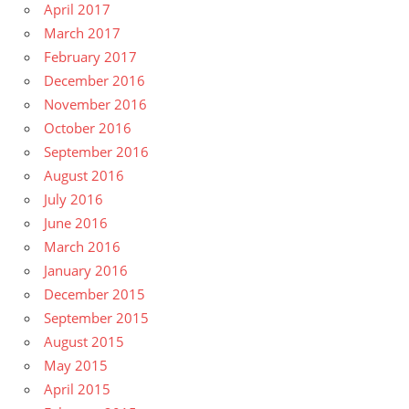
April 2017
March 2017
February 2017
December 2016
November 2016
October 2016
September 2016
August 2016
July 2016
June 2016
March 2016
January 2016
December 2015
September 2015
August 2015
May 2015
April 2015