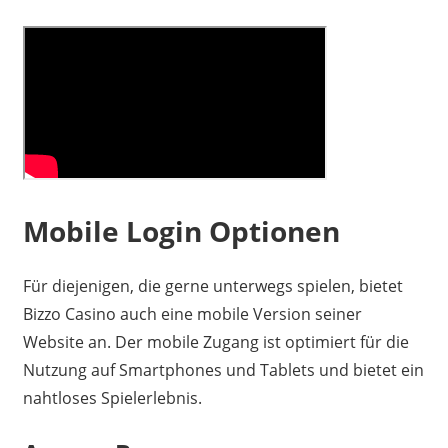
Mobile Login Optionen
Für diejenigen, die gerne unterwegs spielen, bietet
Bizzo Casino auch eine mobile Version seiner
Website an. Der mobile Zugang ist optimiert für die
Nutzung auf Smartphones und Tablets und bietet ein
nahtloses Spielerlebnis.