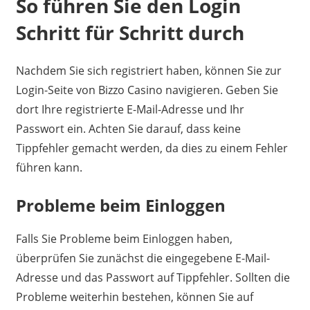
So führen Sie den Login
Schritt für Schritt durch
Nachdem Sie sich registriert haben, können Sie zur
Login-Seite von Bizzo Casino navigieren. Geben Sie
dort Ihre registrierte E-Mail-Adresse und Ihr
Passwort ein. Achten Sie darauf, dass keine
Tippfehler gemacht werden, da dies zu einem Fehler
führen kann.
Probleme beim Einloggen
Falls Sie Probleme beim Einloggen haben,
überprüfen Sie zunächst die eingegebene E-Mail-
Adresse und das Passwort auf Tippfehler. Sollten die
Probleme weiterhin bestehen, können Sie auf