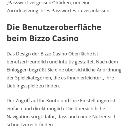
„Passwort vergessen?“ klicken, um eine
Zurücksetzung Ihres Passwortes zu veranlassen.
Die Benutzeroberfläche
beim Bizzo Casino
Das Design der Bizzo Casino Oberfläche ist
benutzerfreundlich und intuitiv gestaltet. Nach dem
Einloggen begrüßt Sie eine übersichtliche Anordnung
der Spielekategorien, die es Ihnen erleichtert, Ihre
Lieblingsspiele zu finden.
Der Zugriff auf Ihr Konto und Ihre Einstellungen ist
einfach und direkt möglich. Die übersichtliche
Navigation sorgt dafür, dass auch neue Nutzer sich
schnell zurechtfinden.