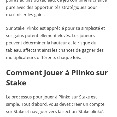
pure avec des opportunités stratégiques pour
maximiser les gains.
Sur Stake, Plinko est apprécié pour sa simplicité et
ses gains potentiellement élevés. Les joueurs
peuvent déterminer la hauteur et le risque du
tableau, affectant ainsi les chances de gagner des
multiplicateurs différents chaque fois.
Comment Jouer à Plinko sur
Stake
Le processus pour jouer à Plinko sur Stake est
simple. Tout d’abord, vous devez créer un compte
sur Stake et naviguer vers la section ‘Stake plinko’.