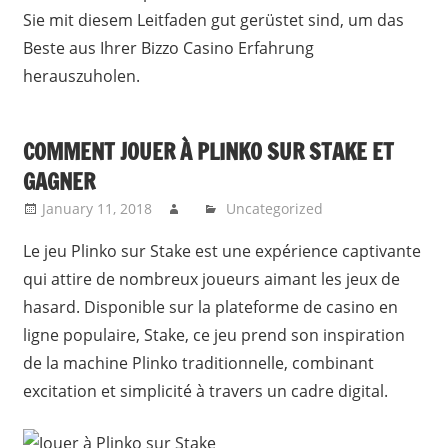
Sie mit diesem Leitfaden gut gerüstet sind, um das
Beste aus Ihrer Bizzo Casino Erfahrung
herauszuholen.
COMMENT JOUER À PLINKO SUR STAKE ET
GAGNER
January 11, 2018
Uncategorized
Le jeu Plinko sur Stake est une expérience captivante
qui attire de nombreux joueurs aimant les jeux de
hasard. Disponible sur la plateforme de casino en
ligne populaire, Stake, ce jeu prend son inspiration
de la machine Plinko traditionnelle, combinant
excitation et simplicité à travers un cadre digital.