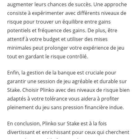
augmenter leurs chances de succès. Une approche
consiste à expérimenter avec différents niveaux de
risque pour trouver un équilibre entre gains
potentiels et fréquence des gains. De plus, être
attentif à votre budget et utiliser des mises
minimales peut prolonger votre expérience de jeu
tout en gardant le risque contrôlé.
Enfin, la gestion de la banque est cruciale pour
garantir une session de jeu agréable et durable sur
Stake. Choisir Plinko avec des niveaux de risque bien
adaptés à votre tolérance vous aidera à profiter
pleinement du jeu sans pression financière indue.
En conclusion, Plinko sur Stake est à la fois
divertissant et enrichissant pour ceux qui cherchent