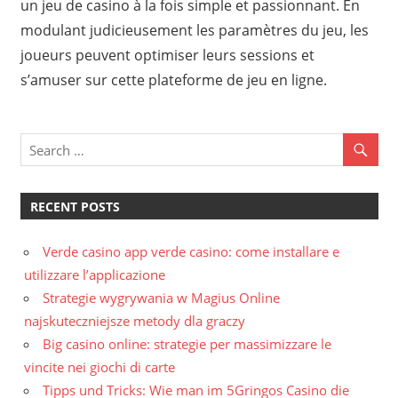
un jeu de casino à la fois simple et passionnant. En
modulant judicieusement les paramètres du jeu, les
joueurs peuvent optimiser leurs sessions et
s’amuser sur cette plateforme de jeu en ligne.
RECENT POSTS
Verde casino app verde casino: come installare e
utilizzare l’applicazione
Strategie wygrywania w Magius Online
najskuteczniejsze metody dla graczy
Big casino online: strategie per massimizzare le
vincite nei giochi di carte
Tipps und Tricks: Wie man im 5Gringos Casino die