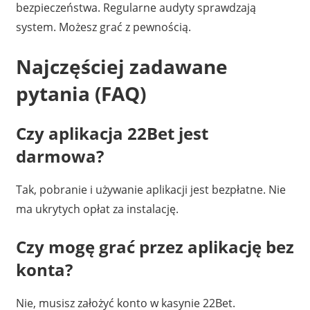
bezpieczeństwa. Regularne audyty sprawdzają
system. Możesz grać z pewnością.
Najczęściej zadawane
pytania (FAQ)
Czy aplikacja 22Bet jest
darmowa?
Tak, pobranie i używanie aplikacji jest bezpłatne. Nie
ma ukrytych opłat za instalację.
Czy mogę grać przez aplikację bez
konta?
Nie, musisz założyć konto w kasynie 22Bet.