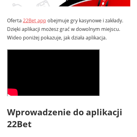
Oferta
22Bet app
obejmuje gry kasynowe i zakłady.
Dzięki aplikacji możesz grać w dowolnym miejscu.
Wideo poniżej pokazuje, jak działa aplikacja.
Wprowadzenie do aplikacji
22Bet