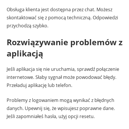
Obsługa klienta jest dostępna przez chat. Możesz
skontaktować się z pomocą techniczną. Odpowiedzi
przychodzą szybko.
Rozwiązywanie problemów z
aplikacją
Jeśli aplikacja się nie uruchamia, sprawdź połączenie
internetowe. Słaby sygnał może powodować błędy.
Przeładuj aplikację lub telefon.
Problemy z logowaniem mogą wynikać z błędnych
danych. Upewnij się, że wpisujesz poprawne dane.
Jeśli zapomniałeś hasła, użyj opcji resetu.