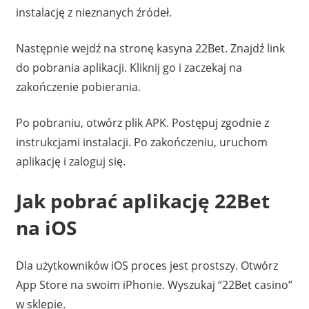
instalację z nieznanych źródeł.
Następnie wejdź na stronę kasyna 22Bet. Znajdź link
do pobrania aplikacji. Kliknij go i zaczekaj na
zakończenie pobierania.
Po pobraniu, otwórz plik APK. Postępuj zgodnie z
instrukcjami instalacji. Po zakończeniu, uruchom
aplikację i zaloguj się.
Jak pobrać aplikację 22Bet
na iOS
Dla użytkowników iOS proces jest prostszy. Otwórz
App Store na swoim iPhonie. Wyszukaj “22Bet casino”
w sklepie.