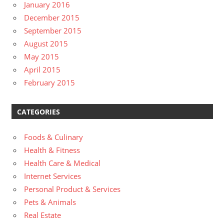
January 2016
December 2015
September 2015
August 2015
May 2015
April 2015
February 2015
CATEGORIES
Foods & Culinary
Health & Fitness
Health Care & Medical
Internet Services
Personal Product & Services
Pets & Animals
Real Estate